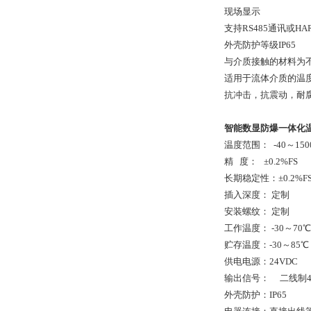
现场显示
支持RS485通讯或HA
外壳防护等级IP65
与介质接触的材料为不
适用于流体介质的温度
抗冲击，抗震动，耐
智能数显防爆一体化温
温度范围： -40～150
精 度： ±0.2%FS
长期稳定性：±0.2%FS
插入深度： 定制
安装螺纹： 定制
工作温度： -30～70℃
贮存温度：-30～85℃
供电电源：24VDC
输出信号： 二线制4～
外壳防护：IP65