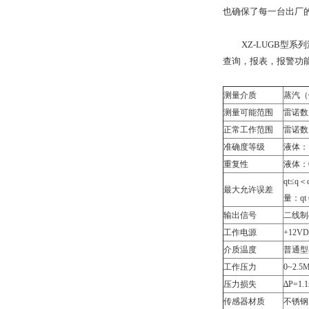
也确保了每一台出厂
XZ-LUGB型系
查询，报表，报警功
测量介质
蒸汽（
测量可能范围
雷诺数为
正常工作范围
雷诺数为
准确度等级
液体：
重复性
液体：0
qt≤
最大允许误差
量：qt
输出信号
二线制
工作电源
+12V
介质温度
普通型-
工作压力
0~2.
压力损失
∆P=1
传感器材质
不锈钢