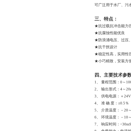
可广泛用于水厂、污
三、特点：
★抗过载抗冲击能力
★抗腐蚀性能优良
★防浪涌电压、过压
★抗干扰设计
★稳定性高，实用性
★小巧精致，安装方
四、主要技
1、
量程范围：0～10
2、
输出形式：4～20
3、
供电电源：＋2
4、
准 确 度：±0.5
5、
介质温度：－20～
6、
环境温度：－10～
7、
响应时间：
30m
<