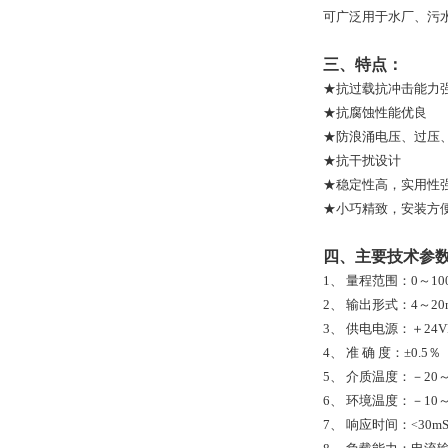
可广泛用于水厂、污
三、特点：
★抗过载抗冲击能力
★抗腐蚀性能优良
★防浪涌电压、过压
★抗干扰设计
★稳定性高，实用性
★小巧精致，安装方
四、主要技
1、
量程范围：0～10
2、
输出形式：4～20
3、
供电电源：＋2
4、
准 确 度：±0.5
5、
介质温度：－20～
6、
环境温度：－10～
7、
响应时间：
30m
<