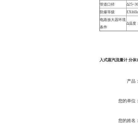
管道口径
∆25
防爆等级
EXibII
电路放大器环境
∆温度：
条件
入式蒸汽流量计 分体
产品
您的单位
您的姓名