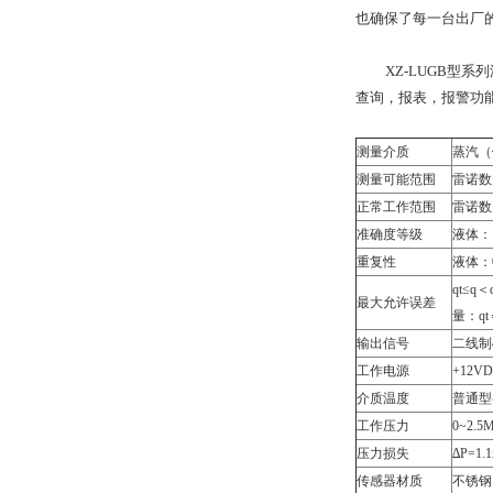
也确保了每一台出厂
XZ-LUGB型系
查询，报表，报警功
测量介质
蒸汽（
测量可能范围
雷诺数为
正常工作范围
雷诺数为
准确度等级
液体：
重复性
液体：0
qt≤
最大允许误差
量：qt
输出信号
二线制
工作电源
+12V
介质温度
普通型-
工作压力
0~2.
压力损失
∆P=1
传感器材质
不锈钢